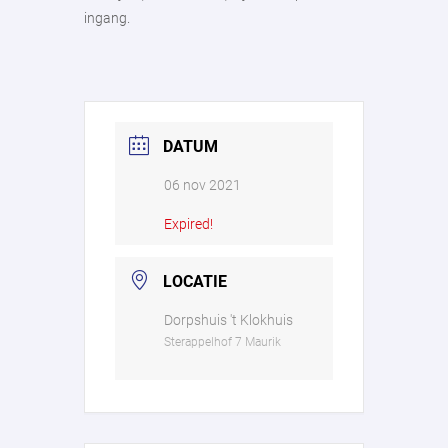
ingang.
DATUM
06 nov 2021
Expired!
LOCATIE
Dorpshuis 't Klokhuis
Sterappelhof 7 Maurik