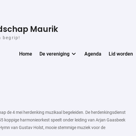
ndschap Maurik
n begrip!
Home
De vereniging
Agenda
Lid worden
chap de 4 mei herdenking muzikaal begeleiden. De herdenkingsdienst
5 koppige harmonieorkest speelt onder leiding van Arjan Gaasbeek
r Hymn van Gustav Holst, mooie stemmige muziek voor de