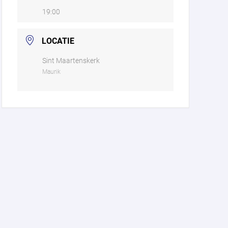
19:00
LOCATIE
Sint Maartenskerk
Maurik