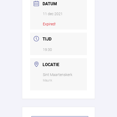
DATUM
11 dec 2021
Expired!
TIJD
19:30
LOCATIE
Sint Maartenskerk
Maurik