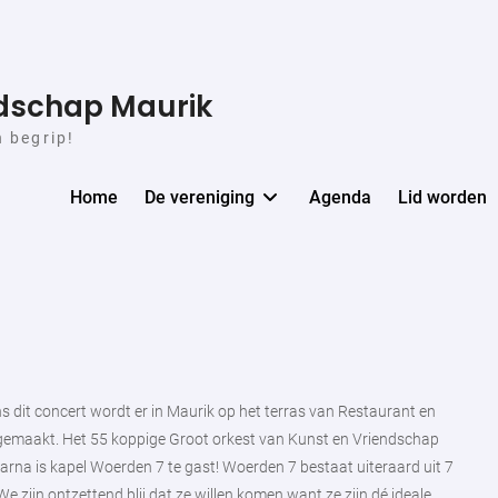
ndschap Maurik
n begrip!
Home
De vereniging
Agenda
Lid worden
ens dit concert wordt er in Maurik op het terras van Restaurant en
k gemaakt. Het 55 koppige Groot orkest van Kunst en Vriendschap
aarna is kapel Woerden 7 te gast! Woerden 7 bestaat uiteraard uit 7
 zijn ontzettend blij dat ze willen komen want ze zijn dé ideale