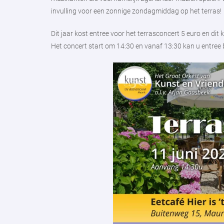
invulling voor een zonnige zondagmiddag op het terras!
Dit jaar kost entree voor het terrasconcert 5 euro en dit
Het concert start om 14:30 en vanaf 13:30 kan u entree 