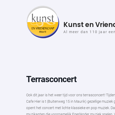
Skip
to
content
Kunst en Vrie
Al meer dan 110 jaar ee
Terrasconcert
Ook dit jaar is het weer tijd voor ons terrasconcert! Tijd
Cafe Hier is t (Buitenweg 15 in Maurik) gezellige muzie
opent het concert met lichte klassieke en pop muziek. D
muzikanten die voornamelijk Egerländer muziek spelen. We