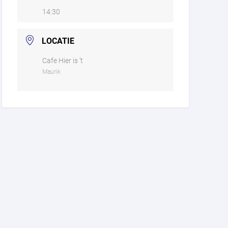
14:30
LOCATIE
Cafe Hier is 't
Maurik