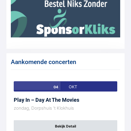
Aankomende concerten
OKT
04
Play In – Day At The Movies
zondag,
Dorpshuis 't Klokhuis
Bekijk Detail